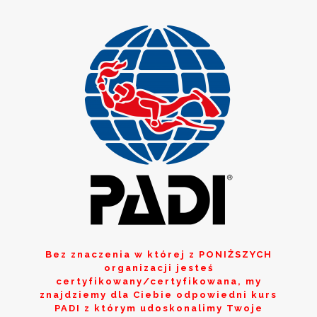
Bez znaczenia w której z
PONIŻSZYCH
organizacji jesteś
certyfikowany/certyfikowana, my
znajdziemy dla Ciebie odpowiedni kurs
PADI z którym udoskonalimy Twoje