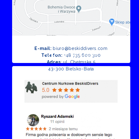
E-mail:
biuro@beskiddivers.com
Opinie Google
Telefon:
+48 735 600 300
Adres
: ul. Chełmska 5
43-300 Bielsko-Biała