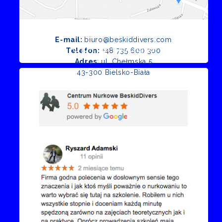
E-mail:
biuro@beskiddivers.com
Opinie Google
Telefon:
+48 735 600 300
Adres
: ul. Chełmska 5
43-300 Bielsko-Biała