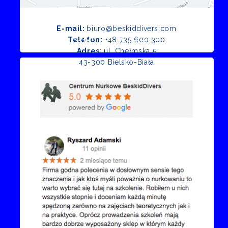
E-mail:
biuro@beskiddivers.com
Opinie Google
Telefon:
+48 735 600 300
Adres
: ul. Chełmska 5
43-300 Bielsko-Biała