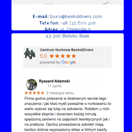
E-mail:
biuro@beskiddivers.com
Opinie Google
Telefon:
+48 735 600 300
Adres
: ul. Chełmska 5
43-300 Bielsko-Biała