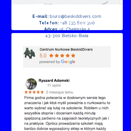
E-mail:
biuro@beskiddivers.com
Opinie Google
Telefon:
+48 735 600 300
Adres
: ul. Chełmska 5
43-300 Bielsko-Biała