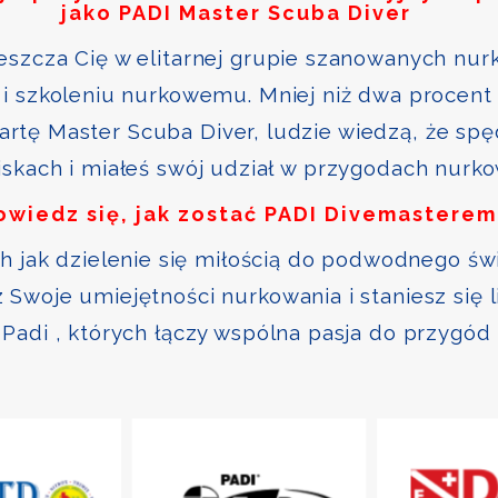
jako PADI Master Scuba Diver
szcza Cię w elitarnej grupie szanowanych nurk
i szkoleniu nurkowemu. Mniej niż dwa procent 
kartę Master Scuba Diver, ludzie wiedzą, że sp
skach i miałeś swój udział w przygodach nurk
owiedz się, jak zostać PADI Divemasterem
ch jak dzielenie się miłością do podwodnego św
Swoje umiejętności nurkowania i staniesz się 
Padi , których łączy wspólna pasja do przygód