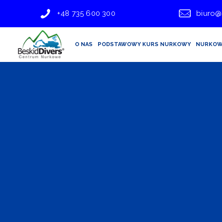
+48 735 600 300
biuro@
O NAS
PODSTAWOWY KURS NURKOWY
NURKOW