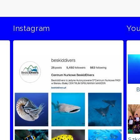
Instagram
Yo
B
Szko