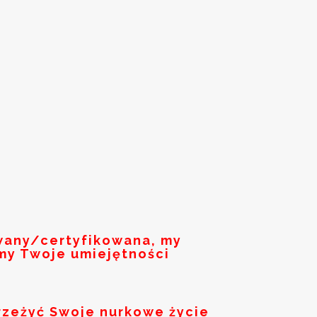
owany/certyfikowana, my
my Twoje umiejętności
rzeżyć Swoje nurkowe życie