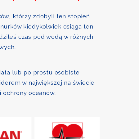
ów, którzy zdobyli ten stopień
nurków kiedykolwiek osiąga ten
ędziłeś czas pod wodą w różnych
owych.
iata lub po prostu osobiste
liderem w największej na świecie
 i ochrony oceanów.