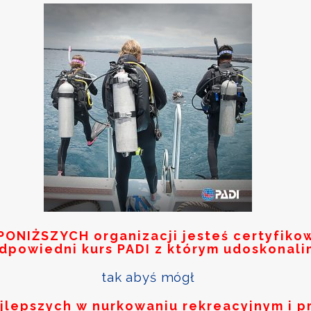
PONIŻSZYCH
organizacji jesteś certyfik
odpowiedni kurs PADI z którym udoskonali
tak abyś mógł
ajlepszych w nurkowaniu rekreacyjnym i p