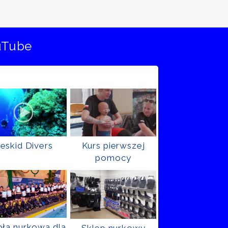
uTube
eskid Divers
Kurs pierwszej
pomocy
ła nurkowa dla
Sklep nurkowy