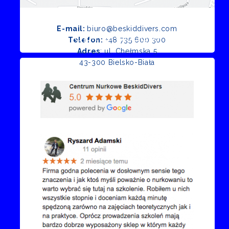
E-mail:
biuro@beskiddivers.com
Opinie Google
Telefon:
+48 735 600 300
Adres
: ul. Chełmska 5
43-300 Bielsko-Biała