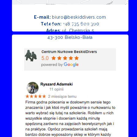
E-mail:
biuro@beskiddivers.com
Opinie Google
Telefon:
+48 735 600 300
Adres
: ul. Chełmska 5
43-300 Bielsko-Biała