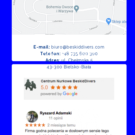
E-mail:
biuro@beskiddivers.com
Opinie Google
Telefon:
+48 735 600 300
Adres
: ul. Chełmska 5
43-300 Bielsko-Biała