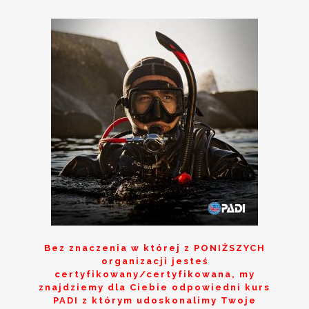
Bez znaczenia w której z
PONIŻSZYCH
organizacji jesteś
certyfikowany/certyfikowana, my
znajdziemy dla Ciebie odpowiedni kurs
PADI z którym udoskonalimy Twoje