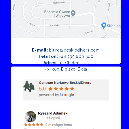
E-mail:
biuro@beskiddivers.com
Opinie Google
Telefon:
+48 735 600 300
Adres
: ul. Chełmska 5
43-300 Bielsko-Biała