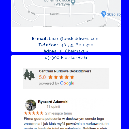
E-mail:
biuro@beskiddivers.com
Opinie Google
Telefon:
+48 735 600 300
Adres
: ul. Chełmska 5
43-300 Bielsko-Biała