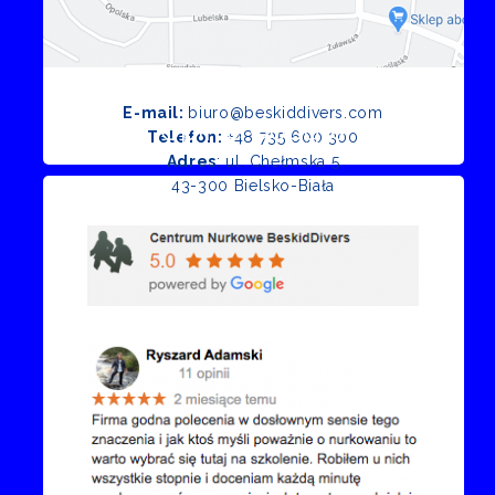
E-mail:
biuro@beskiddivers.com
Opinie Google
Telefon:
+48 735 600 300
Adres
: ul. Chełmska 5
43-300 Bielsko-Biała