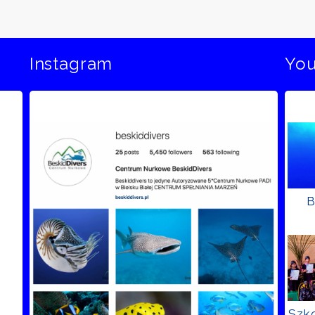
Instagram
Yo
B
Szko