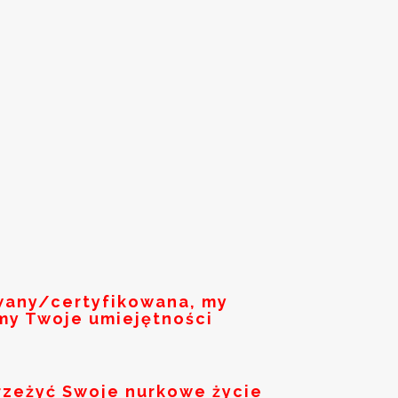
owany/certyfikowana, my
my Twoje umiejętności
rzeżyć Swoje nurkowe życie