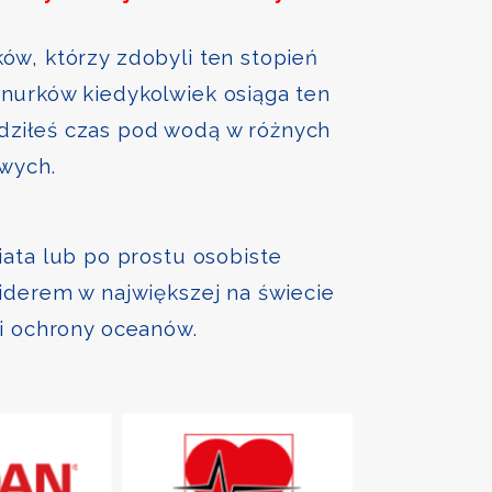
ów, którzy zdobyli ten stopień
nurków kiedykolwiek osiąga ten
ędziłeś czas pod wodą w różnych
owych.
iata lub po prostu osobiste
liderem w największej na świecie
 i ochrony oceanów.