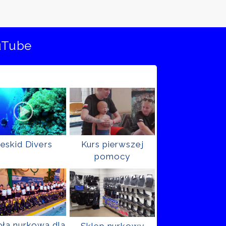
uTube
eskid Divers
Kurs pierwszej
pomocy
ła nurkowa dla
Sklep nurkowy