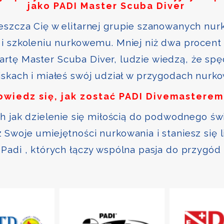
jako PADI Master Scuba Diver
szcza Cię w elitarnej grupie szanowanych nurk
i szkoleniu nurkowemu. Mniej niż dwa procent 
kartę Master Scuba Diver, ludzie wiedzą, że sp
skach i miałeś swój udział w przygodach nurk
owiedz się, jak zostać PADI Divemasterem
ch jak dzielenie się miłością do podwodnego św
Swoje umiejętności nurkowania i staniesz się 
Padi , których łączy wspólna pasja do przygód