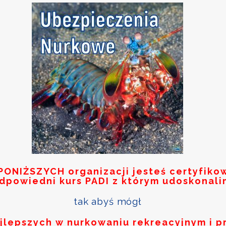
PONIŻSZYCH
organizacji jesteś certyfik
odpowiedni kurs PADI z którym udoskonali
tak abyś mógł
ajlepszych w nurkowaniu rekreacyjnym i p