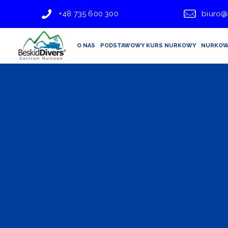
+48 735 600 300
biuro@
O NAS
PODSTAWOWY KURS NURKOWY
NURKOW