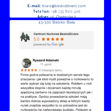
E-mail:
biuro@beskiddivers.com
Opinie Google
Telefon:
+48 735 600 300
Adres
: ul. Chełmska 5
43-300 Bielsko-Biała