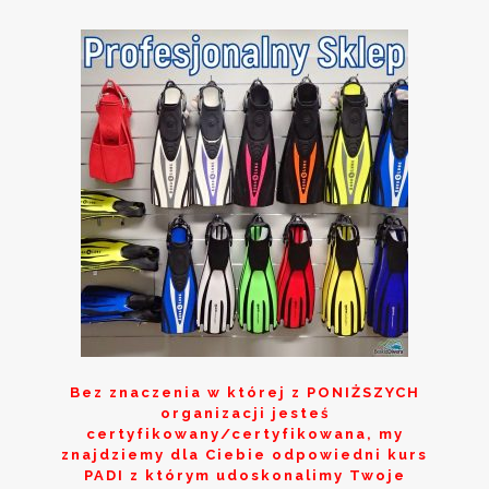
Bez znaczenia w której z
PONIŻSZYCH
organizacji jesteś
certyfikowany/certyfikowana, my
znajdziemy dla Ciebie odpowiedni kurs
PADI z którym udoskonalimy Twoje