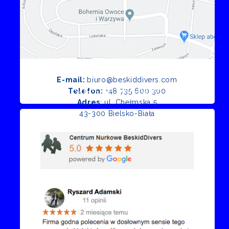
E-mail:
biuro@beskiddivers.com
Opinie Google
Telefon:
+48 735 600 300
Adres
: ul. Chełmska 5
43-300 Bielsko-Biała