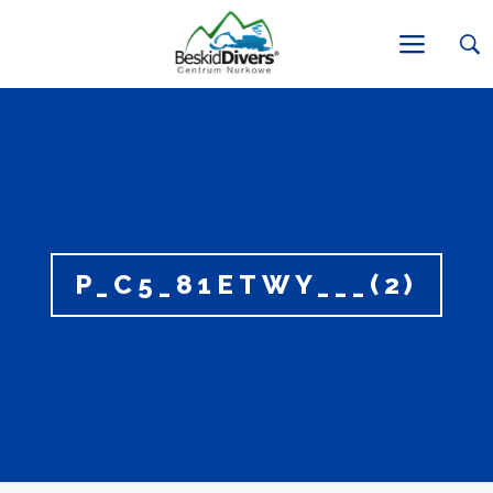
P_C5_81ETWY___(2)