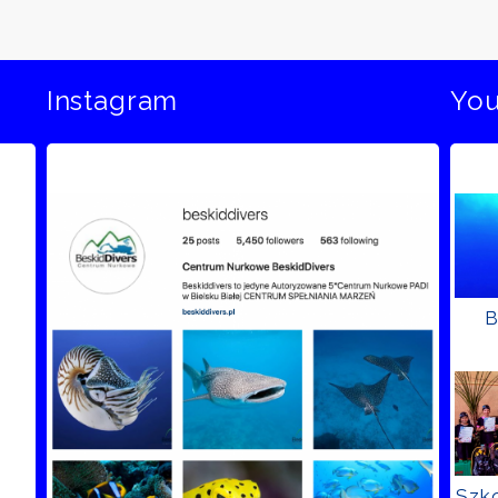
Instagram
Yo
B
Szko