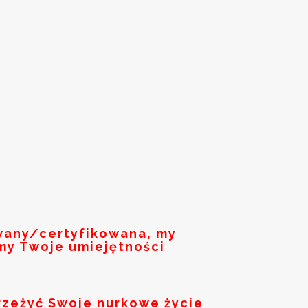
owany/certyfikowana, my
my Twoje umiejętności
rzeżyć Swoje nurkowe życie