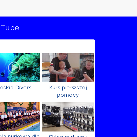
uTube
eskid Divers
Kurs pierwszej
pomocy
ła nurkowa dla
Sklep nurkowy