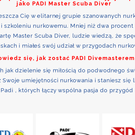
jako PADI Master Scuba Diver
szcza Cię w elitarnej grupie szanowanych nurk
i szkoleniu nurkowemu. Mniej niż dwa procent 
kartę Master Scuba Diver, ludzie wiedzą, że sp
skach i miałeś swój udział w przygodach nurk
owiedz się, jak zostać PADI Divemasterem
ch jak dzielenie się miłością do podwodnego św
Swoje umiejętności nurkowania i staniesz się 
Padi , których łączy wspólna pasja do przygód