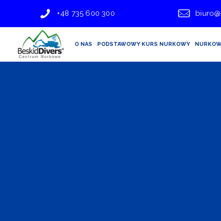
+48 735 600 300
biuro@
O NAS
PODSTAWOWY KURS NURKOWY
NURKOW