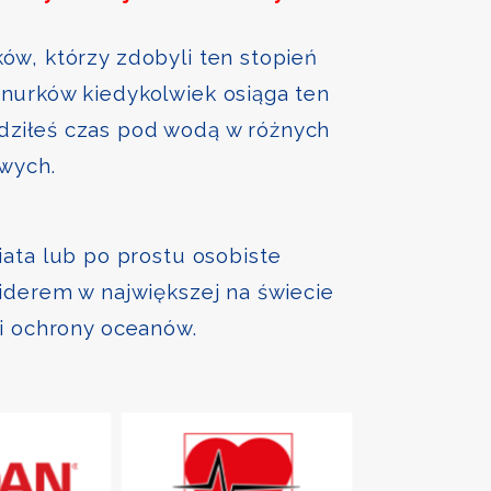
ów, którzy zdobyli ten stopień
nurków kiedykolwiek osiąga ten
ędziłeś czas pod wodą w różnych
owych.
iata lub po prostu osobiste
liderem w największej na świecie
 i ochrony oceanów.