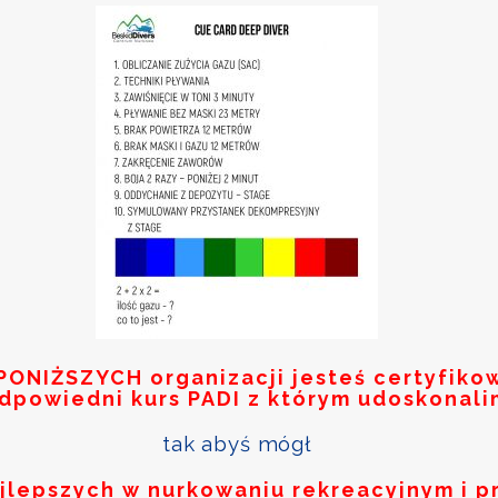
PONIŻSZYCH
organizacji jesteś certyfik
odpowiedni kurs PADI z którym udoskonali
tak abyś mógł
ajlepszych w nurkowaniu rekreacyjnym i p