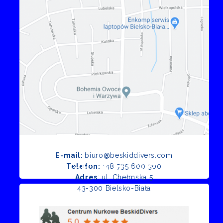
E-mail:
biuro@beskiddivers.com
Opinie Google
Telefon:
+48 735 600 300
Adres
: ul. Chełmska 5
43-300 Bielsko-Biała