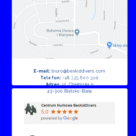
E-mail:
biuro@beskiddivers.com
Opinie Google
Telefon:
+48 735 600 300
Adres
: ul. Chełmska 5
43-300 Bielsko-Biała