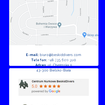
E-mail:
biuro@beskiddivers.com
Opinie Google
Telefon:
+48 735 600 300
Adres
: ul. Chełmska 5
43-300 Bielsko-Biała