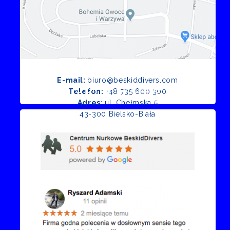
E-mail:
biuro@beskiddivers.com
Opinie Google
Telefon:
+48 735 600 300
Adres
: ul. Chełmska 5
43-300 Bielsko-Biała