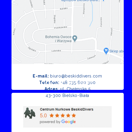
E-mail:
biuro@beskiddivers.com
Opinie Google
Telefon:
+48 735 600 300
Adres
: ul. Chełmska 5
43-300 Bielsko-Biała