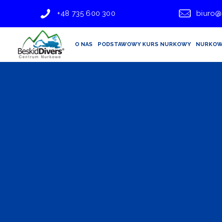
+48 735 600 300
biuro@
O NAS
PODSTAWOWY KURS NURKOWY
NURKOW