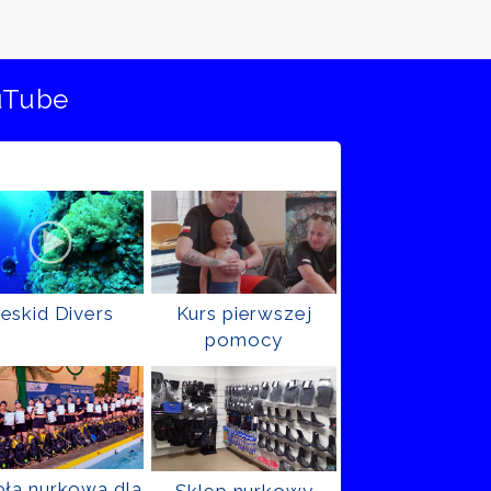
uTube
eskid Divers
Kurs pierwszej
pomocy
ła nurkowa dla
Sklep nurkowy