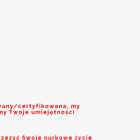
owany/certyfikowana, my
my Twoje umiejętności
rzeżyć Swoje nurkowe życie