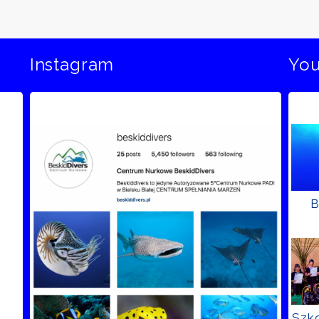
Instagram
Yo
B
Szko