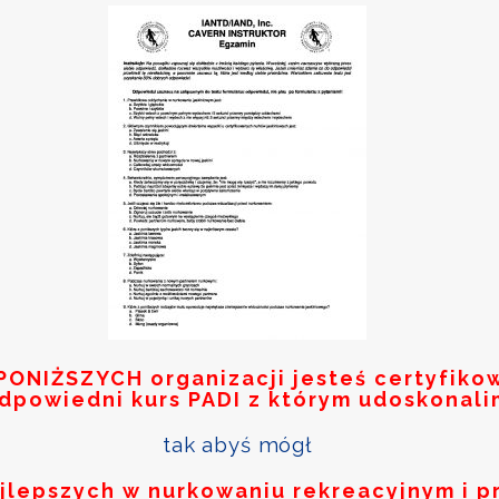
PONIŻSZYCH
organizacji jesteś certyfik
odpowiedni kurs PADI z którym udoskonali
tak abyś mógł
ajlepszych w nurkowaniu rekreacyjnym i p