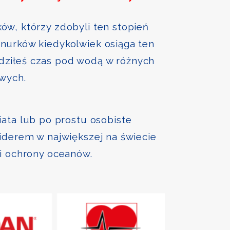
ów, którzy zdobyli ten stopień
nurków kiedykolwiek osiąga ten
ędziłeś czas pod wodą w różnych
owych.
iata lub po prostu osobiste
liderem w największej na świecie
 i ochrony oceanów.