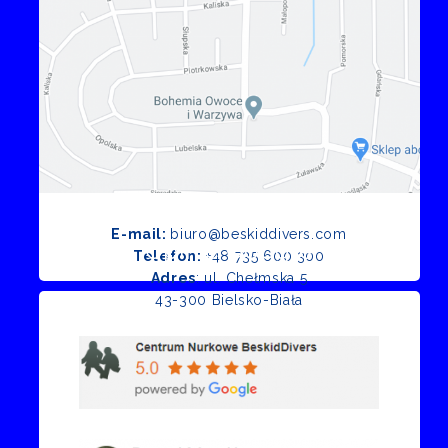
E-mail:
biuro@beskiddivers.com
Opinie Google
Telefon:
+48 735 600 300
Adres
: ul. Chełmska 5
43-300 Bielsko-Biała