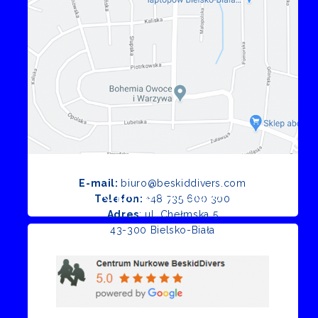
E-mail:
biuro@beskiddivers.com
Opinie Google
Telefon:
+48 735 600 300
Adres
: ul. Chełmska 5
43-300 Bielsko-Biała