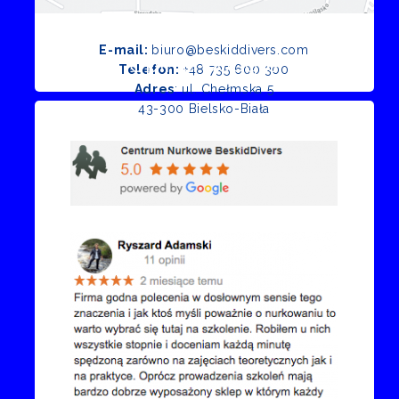
E-mail:
biuro@beskiddivers.com
Opinie Google
Telefon:
+48 735 600 300
Adres
: ul. Chełmska 5
43-300 Bielsko-Biała