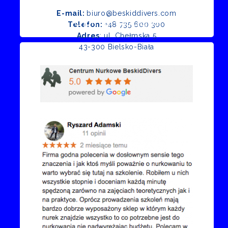
E-mail:
biuro@beskiddivers.com
Opinie Google
Telefon:
+48 735 600 300
Adres
: ul. Chełmska 5
43-300 Bielsko-Biała