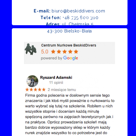
E-mail:
biuro@beskiddivers.com
Opinie Google
Telefon:
+48 735 600 300
Adres
: ul. Chełmska 5
43-300 Bielsko-Biała