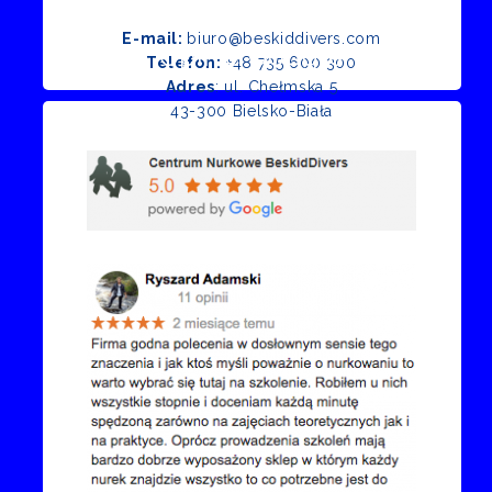
E-mail:
biuro@beskiddivers.com
Opinie Google
Telefon:
+48 735 600 300
Adres
: ul. Chełmska 5
43-300 Bielsko-Biała