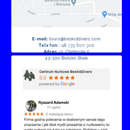
E-mail:
biuro@beskiddivers.com
Opinie Google
Telefon:
+48 735 600 300
Adres
: ul. Chełmska 5
43-300 Bielsko-Biała