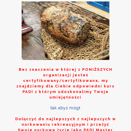
Bez znaczenia w której z
PONIŻSZYCH
organizacji jesteś
certyfikowany/certyfikowana, my
znajdziemy dla Ciebie odpowiedni kurs
PADI z którym udoskonalimy Twoje
umiejętności
tak abyś mógł
Dołączyć do najlepszych z najlepszych w
nurkowaniu rekreacyjnym i przeżyć
Swoje nurkowe życie jako PADI Master