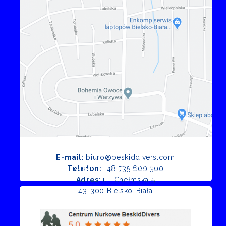
E-mail:
biuro@beskiddivers.com
Opinie Google
Telefon:
+48 735 600 300
Adres
: ul. Chełmska 5
43-300 Bielsko-Biała