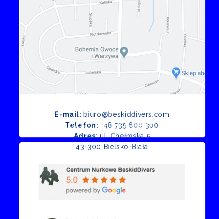
E-mail:
biuro@beskiddivers.com
Opinie Google
Telefon:
+48 735 600 300
Adres
: ul. Chełmska 5
43-300 Bielsko-Biała