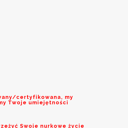
owany/certyfikowana, my
my Twoje umiejętności
rzeżyć Swoje nurkowe życie