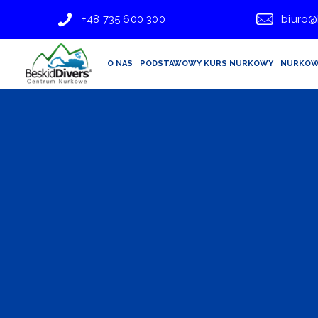
+48 735 600 300
biuro@
O NAS
PODSTAWOWY KURS NURKOWY
NURKOW