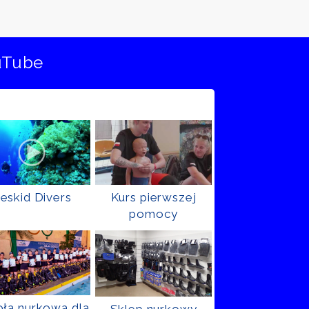
uTube
eskid Divers
Kurs pierwszej
pomocy
ła nurkowa dla
Sklep nurkowy