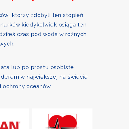
ów, którzy zdobyli ten stopień
nurków kiedykolwiek osiąga ten
ędziłeś czas pod wodą w różnych
owych.
iata lub po prostu osobiste
liderem w największej na świecie
 i ochrony oceanów.