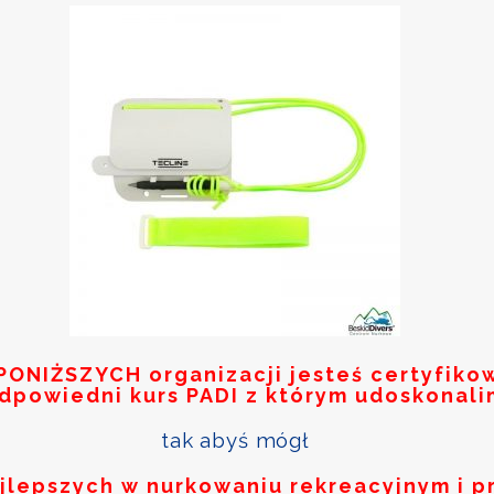
PONIŻSZYCH
organizacji jesteś certyfik
odpowiedni kurs PADI z którym udoskonali
tak abyś mógł
ajlepszych w nurkowaniu rekreacyjnym i p