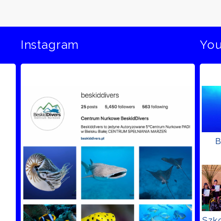
Instagram
Yo
B
Szko