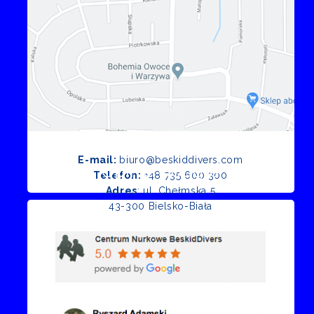
E-mail:
biuro@beskiddivers.com
Opinie Google
Telefon:
+48 735 600 300
Adres
: ul. Chełmska 5
43-300 Bielsko-Biała