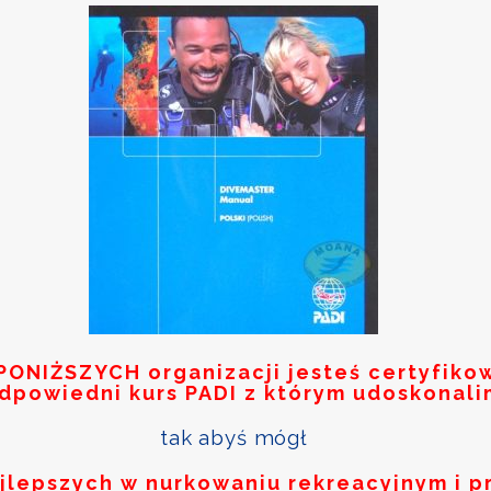
PONIŻSZYCH
organizacji jesteś certyfik
odpowiedni kurs PADI z którym udoskonali
tak abyś mógł
ajlepszych w nurkowaniu rekreacyjnym i p