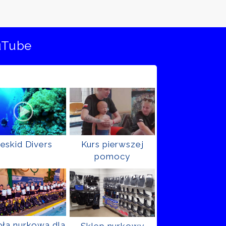
uTube
eskid Divers
Kurs pierwszej
pomocy
ła nurkowa dla
Sklep nurkowy