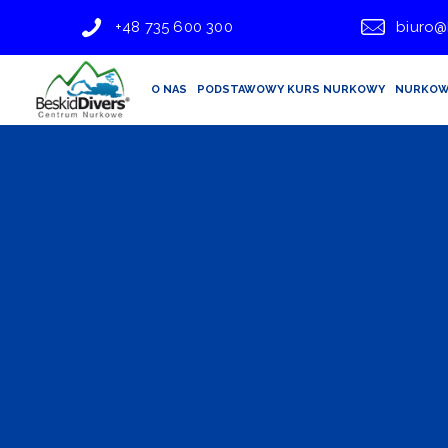
+48 735 600 300
biuro@
O NAS
PODSTAWOWY KURS NURKOWY
NURKOW