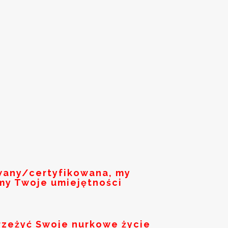
owany/certyfikowana, my
my Twoje umiejętności
rzeżyć Swoje nurkowe życie