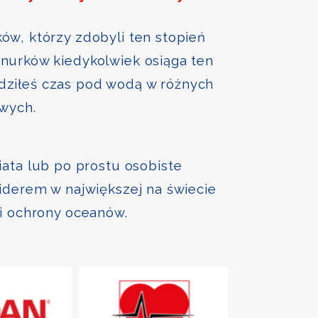
ów, którzy zdobyli ten stopień
nurków kiedykolwiek osiąga ten
ędziłeś czas pod wodą w różnych
owych.
iata lub po prostu osobiste
liderem w największej na świecie
 i ochrony oceanów.