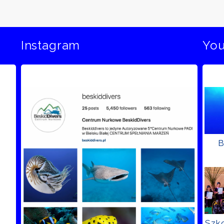
Instagram
Yo
B
Szko