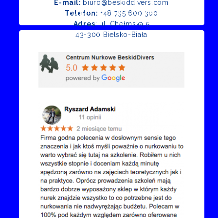
E-mail:
biuro@beskiddivers.com
Opinie Google
Telefon:
+48 735 600 300
Adres
: ul. Chełmska 5
43-300 Bielsko-Biała