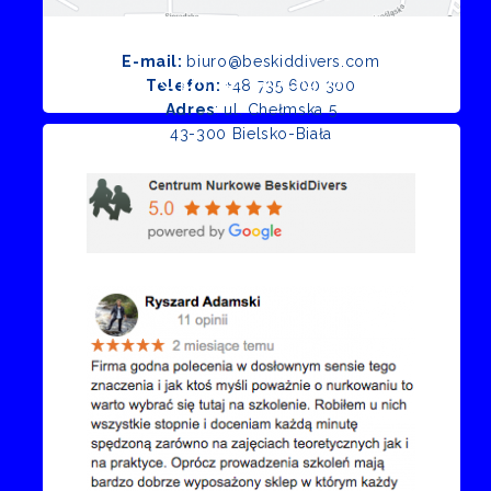
E-mail:
biuro@beskiddivers.com
Opinie Google
Telefon:
+48 735 600 300
Adres
: ul. Chełmska 5
43-300 Bielsko-Biała