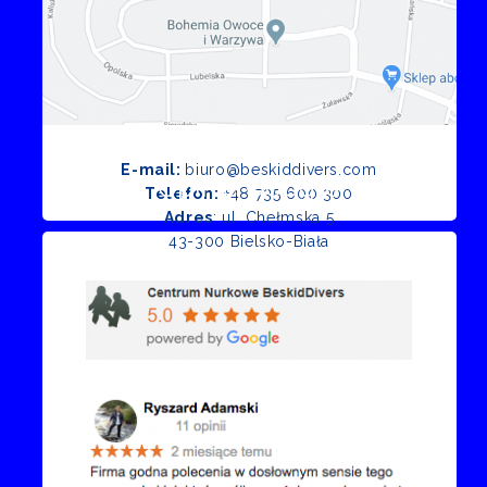
E-mail:
biuro@beskiddivers.com
Opinie Google
Telefon:
+48 735 600 300
Adres
: ul. Chełmska 5
43-300 Bielsko-Biała