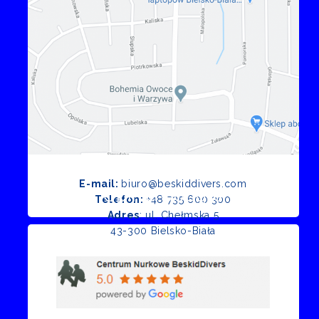
E-mail:
biuro@beskiddivers.com
Opinie Google
Telefon:
+48 735 600 300
Adres
: ul. Chełmska 5
43-300 Bielsko-Biała