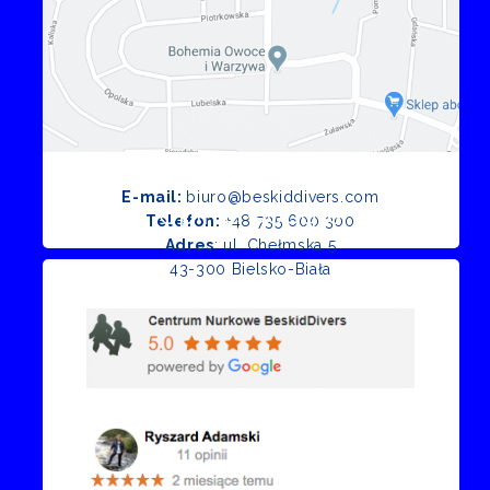
E-mail:
biuro@beskiddivers.com
Opinie Google
Telefon:
+48 735 600 300
Adres
: ul. Chełmska 5
43-300 Bielsko-Biała