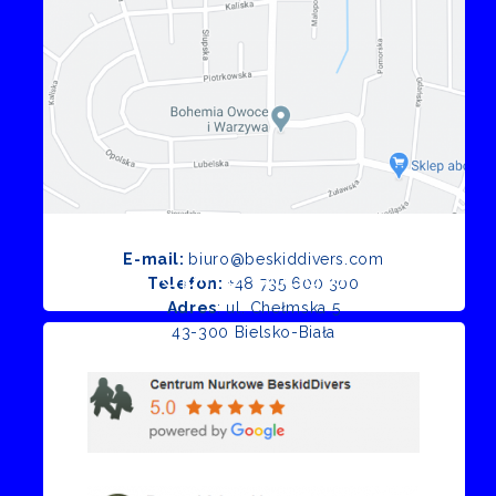
E-mail:
biuro@beskiddivers.com
Opinie Google
Telefon:
+48 735 600 300
Adres
: ul. Chełmska 5
43-300 Bielsko-Biała