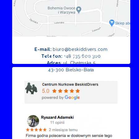
E-mail:
biuro@beskiddivers.com
Opinie Google
Telefon:
+48 735 600 300
Adres
: ul. Chełmska 5
43-300 Bielsko-Biała