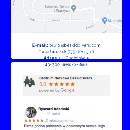
E-mail:
biuro@beskiddivers.com
Opinie Google
Telefon:
+48 735 600 300
Adres
: ul. Chełmska 5
43-300 Bielsko-Biała