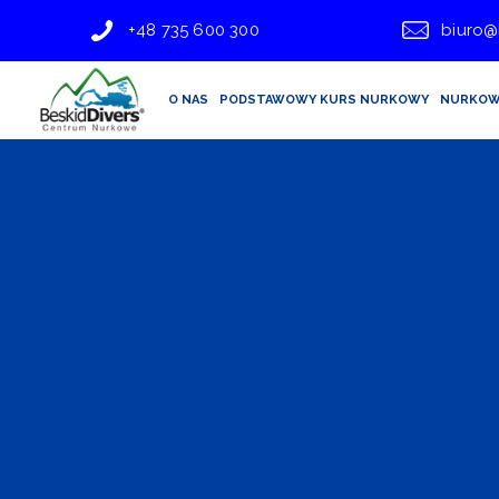
+48 735 600 300
biuro@
O NAS
PODSTAWOWY KURS NURKOWY
NURKOW