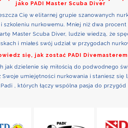
jako PADI Master Scuba Diver
szcza Cię w elitarnej grupie szanowanych nurk
i szkoleniu nurkowemu. Mniej niż dwa procent 
kartę Master Scuba Diver, ludzie wiedzą, że sp
skach i miałeś swój udział w przygodach nurk
owiedz się, jak zostać PADI Divemasterem
ch jak dzielenie się miłością do podwodnego św
Swoje umiejętności nurkowania i staniesz się 
Padi , których łączy wspólna pasja do przygód