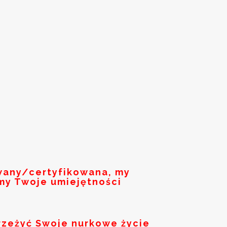
owany/certyfikowana, my
my Twoje umiejętności
rzeżyć Swoje nurkowe życie