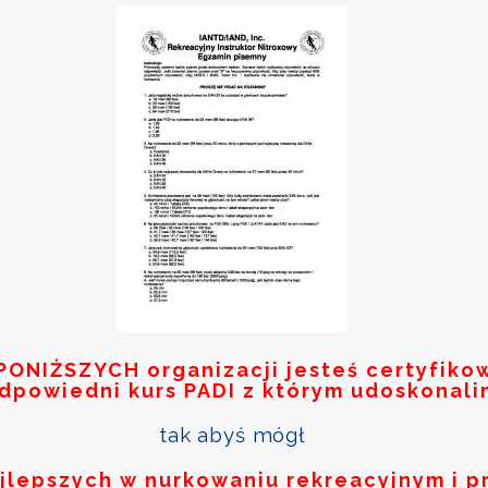
PONIŻSZYCH
organizacji jesteś certyfik
odpowiedni kurs PADI z którym udoskonali
tak abyś mógł
ajlepszych w nurkowaniu rekreacyjnym i p