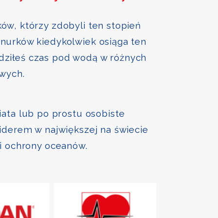
ów, którzy zdobyli ten stopień
nurków kiedykolwiek osiąga ten
ędziłeś czas pod wodą w różnych
owych.
iata lub po prostu osobiste
liderem w największej na świecie
 i ochrony oceanów.