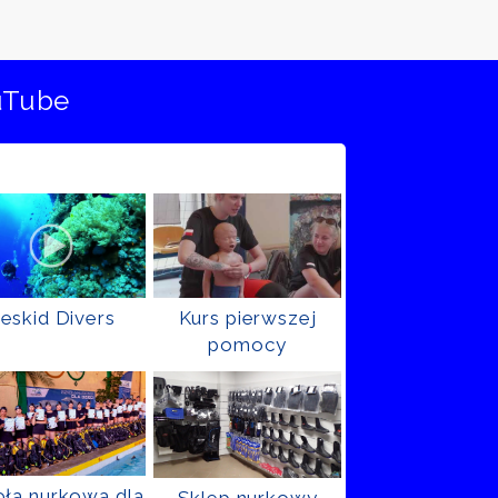
uTube
eskid Divers
Kurs pierwszej
pomocy
ła nurkowa dla
Sklep nurkowy