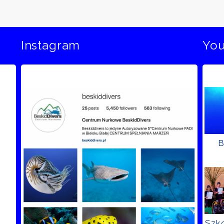
Instagram
Yo
B
Szko